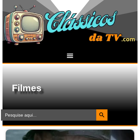
Filmes
Search Button
Search
for: