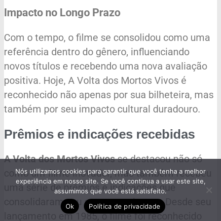
Impacto no Longo Prazo
Com o tempo, o filme se consolidou como uma
referência dentro do gênero, influenciando
novos títulos e recebendo uma nova avaliação
positiva. Hoje, A Volta dos Mortos Vivos é
reconhecido não apenas por sua bilheteira, mas
também por seu impacto cultural duradouro.
Prêmios e indicações recebidas
A Volta dos Mortos Vivos
se destacou não só
Nós utilizamos cookies para garantir que você tenha a melhor
como um filme inovador, mas também recebeu
experiência em nosso site. Se você continua a usar este site,
uma série de prêmios e indicações que
assumimos que você está satisfeito.
consolidaram seu status no cinema. Desde seu
Ok
Política de privacidade
lançamento em 1985, o filme foi reconhecido