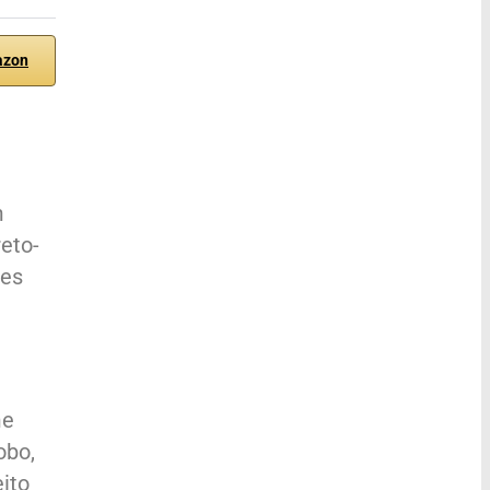
azon
m
eto-
res
me
obo,
ito