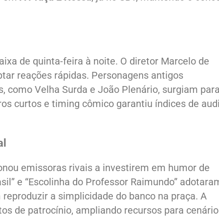
ixa de quinta-feira à noite. O diretor Marcelo de
tar reações rápidas. Personagens antigos
s, como Velha Surda e João Plenário, surgiam par
iros curtos e timing cômico garantiu índices de aud
al
onou emissoras rivais a investirem em humor de
il” e “Escolinha do Professor Raimundo” adotara
eproduzir a simplicidade do banco na praça. A
tos de patrocínio, ampliando recursos para cenário