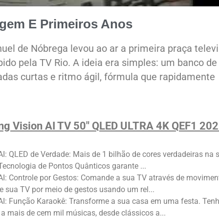
igem E Primeiros Anos
uel de Nóbrega levou ao ar a primeira praça televi
bido pela TV Rio. A ideia era simples: um banco de
iadas curtas e ritmo ágil, fórmula que rapidamente
g Vision AI TV 50" QLED ULTRA 4K QEF1 20
AI: QLED de Verdade: Mais de 1 bilhão de cores verdadeiras na 
 Tecnologia de Pontos Quânticos garante ...
AI: Controle por Gestos: Comande a sua TV através de movimen
e sua TV por meio de gestos usando um rel...
 AI: Função Karaokê: Transforme a sua casa em uma festa. Ten
a mais de cem mil músicas, desde clássicos a...