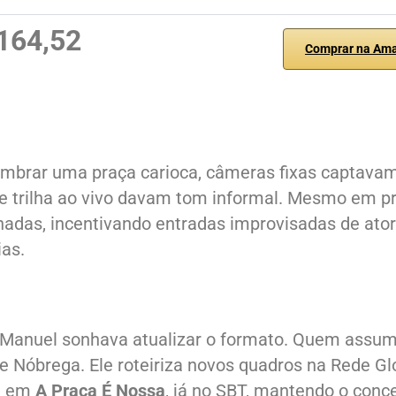
164,52
Comprar na Am
lembrar uma praça carioca, câmeras fixas captava
e trilha ao vivo davam tom informal. Mesmo em pr
lhadas, incentivando entradas improvisadas de ato
as.
, Manuel sonhava atualizar o formato. Quem assu
de Nóbrega. Ele roteiriza novos quadros na Rede Gl
a em
A Praça É Nossa
, já no SBT, mantendo o conce