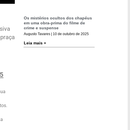
Os mistérios ocultos dos chapéus
em uma obra-prima do filme de
siva
crime e suspense
Augusto Tavares
10 de outubro de 2025
 praça
Leia mais »
25
sua
tos.
ha