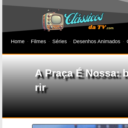
Home
Filmes
Séries
Desenhos Animados
A Praça É Nossa: b
rir