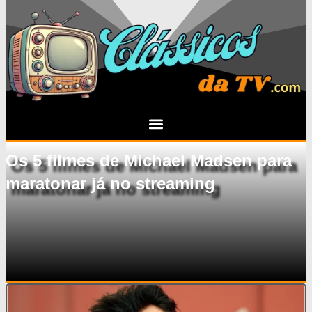
Os 5 filmes de Michael Madsen para
maratonar já no streaming