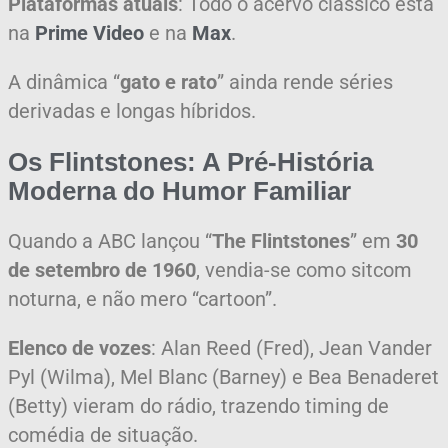
Plataformas atuais
: Todo o acervo clássico está
na
Prime Video
e na
Max
.
A dinâmica “
gato e rato
” ainda rende séries
derivadas e longas híbridos.
Os Flintstones: A Pré-História
Moderna do Humor Familiar
Quando a ABC lançou “
The Flintstones
” em
30
de setembro de 1960
, vendia-se como sitcom
noturna, e não mero “cartoon”.
Elenco de vozes
: Alan Reed (Fred), Jean Vander
Pyl (Wilma), Mel Blanc (Barney) e Bea Benaderet
(Betty) vieram do rádio, trazendo timing de
comédia de situação.