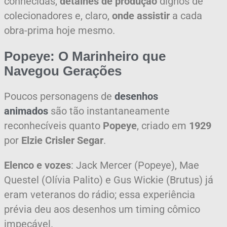
conhecidas,
detalhes de produção
dignos de
colecionadores e, claro,
onde assistir
a cada
obra-prima hoje mesmo.
Popeye: O Marinheiro que
Navegou Gerações
Poucos personagens de
desenhos
animados
são tão instantaneamente
reconhecíveis quanto
Popeye
, criado em
1929
por
Elzie Crisler Segar
.
Elenco e vozes
: Jack Mercer (Popeye), Mae
Questel (Olívia Palito) e Gus Wickie (Brutus) já
eram veteranos do rádio; essa experiência
prévia deu aos desenhos um timing cômico
impecável.